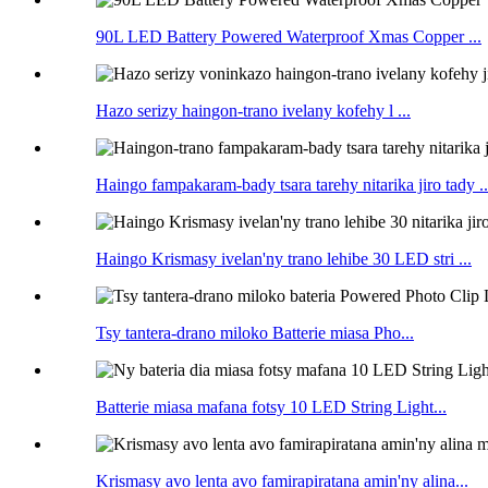
90L LED Battery Powered Waterproof Xmas Copper ...
Hazo serizy haingon-trano ivelany kofehy l ...
Haingo fampakaram-bady tsara tarehy nitarika jiro tady ..
Haingo Krismasy ivelan'ny trano lehibe 30 LED stri ...
Tsy tantera-drano miloko Batterie miasa Pho...
Batterie miasa mafana fotsy 10 LED String Light...
Krismasy avo lenta avo famirapiratana amin'ny alina...