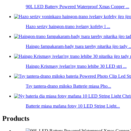
90L LED Battery Powered Waterproof Xmas Copper ...
Hazo serizy haingon-trano ivelany kofehy l ...
Haingo fampakaram-bady tsara tarehy nitarika jiro tady ..
Haingo Krismasy ivelan'ny trano lehibe 30 LED stri ...
Tsy tantera-drano miloko Batterie miasa Pho...
Batterie miasa mafana fotsy 10 LED String Light...
Products