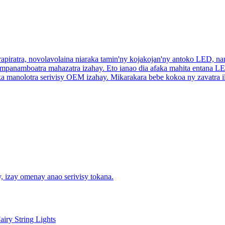
apiratra, novolavolaina niaraka tamin'ny kojakojan'ny antoko LED, n
panamboatra mahazatra izahay. Eto ianao dia afaka mahita entana LE
ka manolotra serivisy OEM izahay. Mikarakara bebe kokoa ny zavatra
, izay omenay anao serivisy tokana.