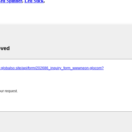
ed Spinner
,
Led Stick
,