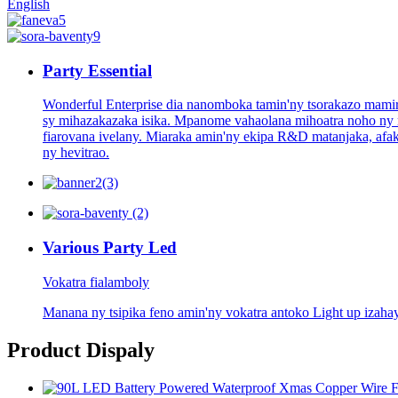
English
Party Essential
Wonderful Enterprise dia nanomboka tamin'ny tsorakazo mamir
sy mihazakazaka isika. Mpanome vahaolana mihoatra noho ny m
fiarovana ivelany. Miaraka amin'ny ekipa R&D matanjaka, afa
ny hevitrao.
Various Party Led
Vokatra fialamboly
Manana ny tsipika feno amin'ny vokatra antoko Light up izahay
Product Dispaly