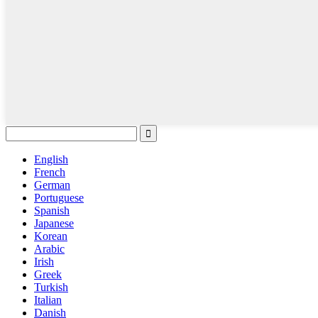
English
French
German
Portuguese
Spanish
Japanese
Korean
Arabic
Irish
Greek
Turkish
Italian
Danish