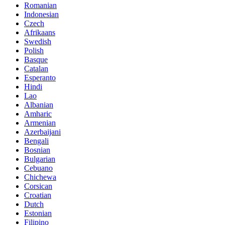
Romanian
Indonesian
Czech
Afrikaans
Swedish
Polish
Basque
Catalan
Esperanto
Hindi
Lao
Albanian
Amharic
Armenian
Azerbaijani
Bengali
Bosnian
Bulgarian
Cebuano
Chichewa
Corsican
Croatian
Dutch
Estonian
Filipino