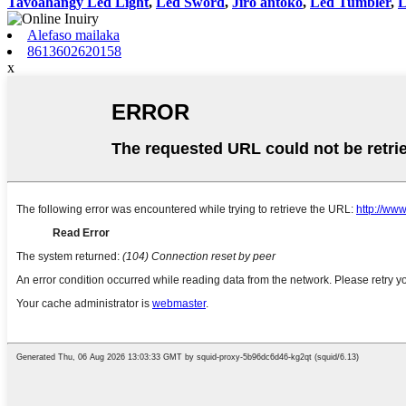
Tavoahangy Led Light
,
Led Sword
,
Jiro antoko
,
Led Tumbler
,
L
Alefaso mailaka
8613602620158
x