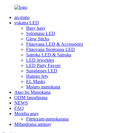
an-trano
vokatra LED
Basy basy
Solomaso LED
Glow Sticks
Fitaovana LED & Accessories
Fitaovana fisotroana LED
Satroka LED & Satroka
LED Jewelries
LED Party Favors
Sunglasses LED
Haingo fety
EL Masks
Mpiaro manokana
Atao ho Manokana
ODM fanodinana
NEWS
FAQ
Momba anay
Fitetezam-pamokarana
Mifandraisa aminay