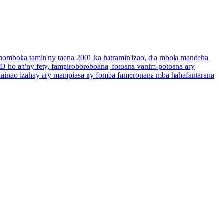
anomboka tamin'ny taona 2001 ka hatramin'izao, dia mbola mandeha
D ho an'ny fety, fampiroboroboana, fotoana vanim-potoana ary
 ilainao izahay ary mampiasa ny fomba famoronana mba hahafantarana