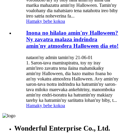
marika mahazatra amin'ny Halloween. Tamin'ny
voalohany dia nahatsiaro tena natahotra ireo biby
ireo satria noheverina fa...
Hamaky bebe kokoa
Inona no hilalao amin'ny Halloween?
Ny zavatra malaza indrindra
amin'ny atmosfera Halloween dia eto!
nataon'ny admin tamin'ny 21-06-01
1. Saron-tava mamirapiratra, toy ny iray
amin'ireo zavatra tena ilaina mahatsikaiky
amin'ny Halloween, dia hazo maitso foana ho
an'ny vokatra atmosfera Halloween. Avy amin'ny
saron-tava tsotra indrindra ka hatramin'ny saron-
tava miloko marevaka ankehitriny, manomboka
amin'ny endri-tsoratra ka hatramin'ny makiazy
tarehy ka hatramin'ny sariitatra lohan'ny biby, t...
Hamaky bebe kokoa
Wonderful Enterprise Co., Ltd.