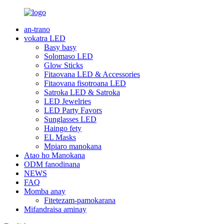
an-trano
vokatra LED
Basy basy
Solomaso LED
Glow Sticks
Fitaovana LED & Accessories
Fitaovana fisotroana LED
Satroka LED & Satroka
LED Jewelries
LED Party Favors
Sunglasses LED
Haingo fety
EL Masks
Mpiaro manokana
Atao ho Manokana
ODM fanodinana
NEWS
FAQ
Momba anay
Fitetezam-pamokarana
Mifandraisa aminay