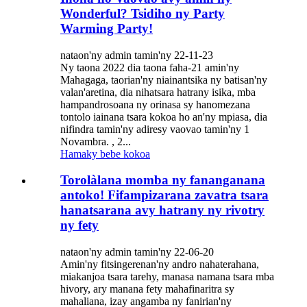
Wonderful? Tsidiho ny Party
Warming Party!
nataon'ny admin tamin'ny 22-11-23
Ny taona 2022 dia taona faha-21 amin'ny
Mahagaga, taorian'ny niainantsika ny batisan'ny
valan'aretina, dia nihatsara hatrany isika, mba
hampandrosoana ny orinasa sy hanomezana
tontolo iainana tsara kokoa ho an'ny mpiasa, dia
nifindra tamin'ny adiresy vaovao tamin'ny 1
Novambra. , 2...
Hamaky bebe kokoa
Torolàlana momba ny fananganana
antoko! Fifampizarana zavatra tsara
hanatsarana avy hatrany ny rivotry
ny fety
nataon'ny admin tamin'ny 22-06-20
Amin'ny fitsingerenan'ny andro nahaterahana,
miakanjoa tsara tarehy, manasa namana tsara mba
hivory, ary manana fety mahafinaritra sy
mahaliana, izay angamba ny fanirian'ny