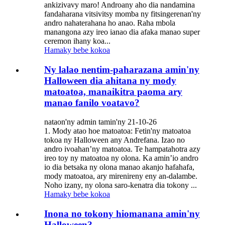
ankizivavy maro! Androany aho dia nandamina
fandaharana vitsivitsy momba ny fitsingerenan'ny
andro nahaterahana ho anao. Raha mbola
manangona azy ireo ianao dia afaka manao super
ceremon ihany koa...
Hamaky bebe kokoa
Ny lalao nentim-paharazana amin'ny
Halloween dia ahitana ny mody
matoatoa, manaikitra paoma ary
manao fanilo voatavo?
nataon'ny admin tamin'ny 21-10-26
1. Mody atao hoe matoatoa: Fetin'ny matoatoa
tokoa ny Halloween any Andrefana. Izao no
andro ivoahan’ny matoatoa. Te hampatahotra azy
ireo toy ny matoatoa ny olona. Ka amin’io andro
io dia betsaka ny olona manao akanjo hafahafa,
mody matoatoa, ary mirenireny eny an-dalambe.
Noho izany, ny olona saro-kenatra dia tokony ...
Hamaky bebe kokoa
Inona no tokony hiomanana amin'ny
Halloween?