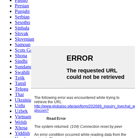
Pashto
Persian
Punjabi
Serbian
Sesotho
Sinhala
Slovak
Slovenian
Samoan
Scots Gaelic
Shona
Sindhi
Sundanese
Swahili
Tajik
Tamil
Telugu
Thai
Ukrainian
Urdu
Uzbek
Vietnamese
Welsh
Xhosa
Yiddish