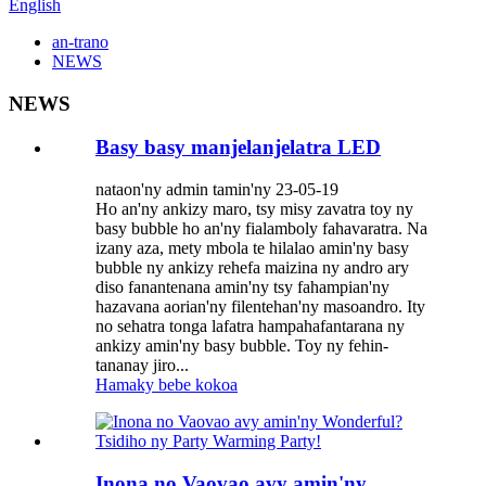
English
an-trano
NEWS
NEWS
Basy basy manjelanjelatra LED
nataon'ny admin tamin'ny 23-05-19
Ho an'ny ankizy maro, tsy misy zavatra toy ny
basy bubble ho an'ny fialamboly fahavaratra. Na
izany aza, mety mbola te hilalao amin'ny basy
bubble ny ankizy rehefa maizina ny andro ary
diso fanantenana amin'ny tsy fahampian'ny
hazavana aorian'ny filentehan'ny masoandro. Ity
no sehatra tonga lafatra hampahafantarana ny
ankizy amin'ny basy bubble. Toy ny fehin-
tananay jiro...
Hamaky bebe kokoa
Inona no Vaovao avy amin'ny