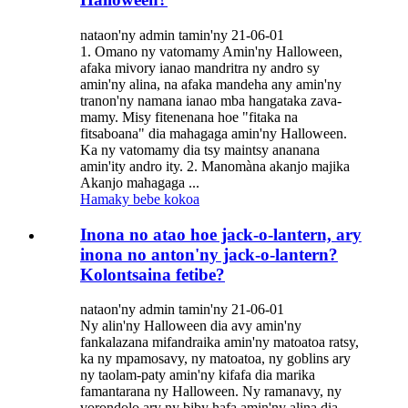
nataon'ny admin tamin'ny 21-06-01
1. Omano ny vatomamy Amin'ny Halloween,
afaka mivory ianao mandritra ny andro sy
amin'ny alina, na afaka mandeha any amin'ny
tranon'ny namana ianao mba hangataka zava-
mamy. Misy fitenenana hoe "fitaka na
fitsaboana" dia mahagaga amin'ny Halloween.
Ka ny vatomamy dia tsy maintsy ananana
amin'ity andro ity. 2. Manomàna akanjo majika
Akanjo mahagaga ...
Hamaky bebe kokoa
Inona no atao hoe jack-o-lantern, ary
inona no anton'ny jack-o-lantern?
Kolontsaina fetibe?
nataon'ny admin tamin'ny 21-06-01
Ny alin'ny Halloween dia avy amin'ny
fankalazana mifandraika amin'ny matoatoa ratsy,
ka ny mpamosavy, ny matoatoa, ny goblins ary
ny taolam-paty amin'ny kifafa dia marika
famantarana ny Halloween. Ny ramanavy, ny
vorondolo ary ny biby hafa amin'ny alina dia