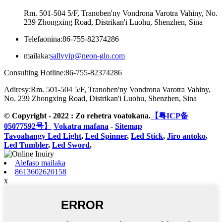
Rm. 501-504 5/F, Tranoben'ny Vondrona Varotra Vahiny, No.
239 Zhongxing Road, Distrikan'i Luohu, Shenzhen, Sina
Telefaonina:
86-755-82374286
mailaka:
sallyyip@neon-glo.com
Consulting Hotline:
86-755-82374286
Adiresy:
Rm. 501-504 5/F, Tranoben'ny Vondrona Varotra Vahiny,
No. 239 Zhongxing Road, Distrikan'i Luohu, Shenzhen, Sina
© Copyright - 2022 : Zo rehetra voatokana.
【粤ICP备
05077592号】
Vokatra mafana
-
Sitemap
Tavoahangy Led Light
,
Led Spinner
,
Led Stick
,
Jiro antoko
,
Led Tumbler
,
Led Sword
,
Alefaso mailaka
8613602620158
x